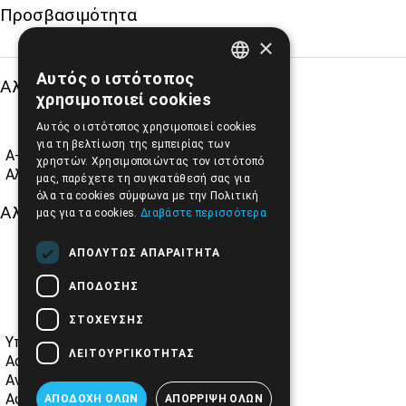
Προσβασιμότητα
×
Αυτός ο ιστότοπος
Αλλαγή Μεγέθους
ENGLISH
χρησιμοποιεί cookies
GREEK
Αυτός ο ιστότοπος χρησιμοποιεί cookies
για τη βελτίωση της εμπειρίας των
A-
A+
A
χρηστών. Χρησιμοποιώντας τον ιστότοπό
Αλλαγή Γραμματοσειράς
μας, παρέχετε τη συγκατάθεσή σας για
όλα τα cookies σύμφωνα με την Πολιτική
Αλλαγή Χρώματος
μας για τα cookies.
Διαβάστε περισσότερα
ΑΠΟΛΎΤΩΣ ΑΠΑΡΑΊΤΗΤΑ
ΑΠΌΔΟΣΗΣ
ΣΤΌΧΕΥΣΗΣ
Υπογράμμιση συνδέσμων
ΛΕΙΤΟΥΡΓΙΚΌΤΗΤΑΣ
Ασπρόμαυρες Εικόνες
Αντίθεση Χρωμάτων και Εικόνων
Αφαίρεση κινούμενων εικόνων
ΑΠΟΔΟΧΉ ΌΛΩΝ
ΑΠΌΡΡΙΨΗ ΌΛΩΝ