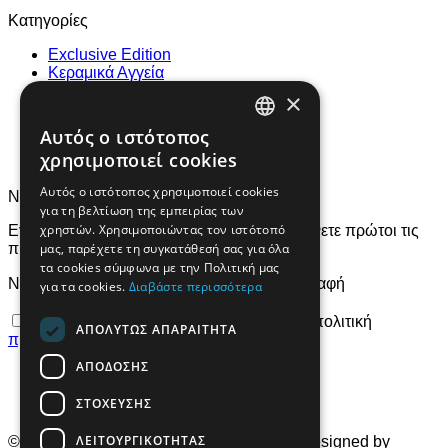
Κατηγορίες
Exclusive Edition
Κεραμικά Αγγεία
Αγάλματα
×
Ρουά Ματ
Κοσμήματα
Αυτός ο ιστότοπος
ENGLISH
Εικόνες
χρησιμοποιεί cookies
Μπρούτζινα
GREEK
Αυτός ο ιστότοπος χρησιμοποιεί cookies
Newsletter!
για τη βελτίωση της εμπειρίας των
χρηστών. Χρησιμοποιώντας τον ιστότοπό
Εγγραφείτε στο newsletter μας για να μαθαίνετε πρώτοι τις
μας, παρέχετε τη συγκατάθεσή σας για όλα
προσφορές και τα νέα μας προϊόντα!
τα cookies σύμφωνα με την Πολιτική μας
Newsletter!
Εγγραφή
για τα cookies.
Διαβάστε περισσότερα
Συμφωνώ με τους
όρους χρήσης
και τη πολιτική
ΑΠΟΛΎΤΩΣ ΑΠΑΡΑΊΤΗΤΑ
προστασίας προσωπικών δεδομένων
ΑΠΌΔΟΣΗΣ
ΣΤΌΧΕΥΣΗΣ
ΛΕΙΤΟΥΡΓΙΚΌΤΗΤΑΣ
© 2026 Karyatisart.gr. All rights reserved. Designed by