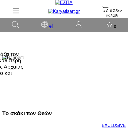
0
Άδειο
καλάθι
el
0
άζει τον
καλύτερη
ς Αρχαίας
ο και
To σκάκι των Θεών
EXCLUSIVE