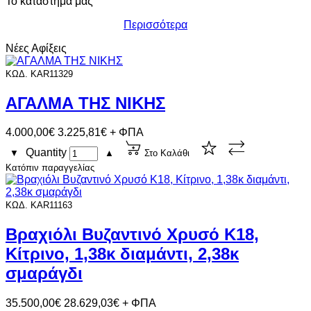
Το κατάστημά μας
Περισσότερα
Νέες Αφίξεις
ΚΩΔ. KAR11329
ΑΓΑΛΜΑ ΤΗΣ ΝΙΚΗΣ
4.000,00€
3.225,81€ + ΦΠΑ
Quantity
▼
▲
Στο Καλάθι
Κατόπιν παραγγελίας
ΚΩΔ. KAR11163
Βραχιόλι Βυζαντινό Χρυσό Κ18,
Κίτρινο, 1,38κ διαμάντι, 2,38κ
σμαράγδι
35.500,00€
28.629,03€ + ΦΠΑ