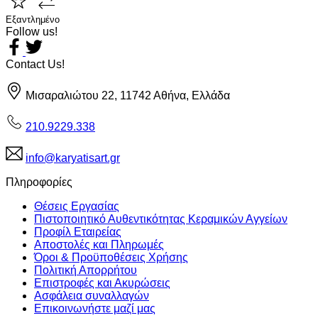
Εξαντλημένο
Follow us!
Contact Us!
Μισαραλιώτου 22, 11742 Αθήνα, Ελλάδα
210.9229.338
info@karyatisart.gr
Πληροφορίες
Θέσεις Εργασίας
Πιστοποιητικό Αυθεντικότητας Κεραμικών Αγγείων
Προφίλ Εταιρείας
Αποστολές και Πληρωμές
Όροι & Προϋποθέσεις Χρήσης
Πολιτική Απορρήτου
Επιστροφές και Ακυρώσεις
Ασφάλεια συναλλαγών
Επικοινωνήστε μαζί μας