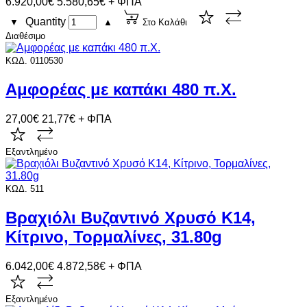
6.920,00€
5.580,65€ + ΦΠΑ
Quantity
▼
▲
Στο Καλάθι
Διαθέσιμο
ΚΩΔ. 0110530
Αμφορέας με καπάκι 480 π.Χ.
27,00€
21,77€ + ΦΠΑ
Εξαντλημένο
ΚΩΔ. 511
Βραχιόλι Βυζαντινό Χρυσό Κ14,
Κίτρινο, Τορμαλίνες, 31.80g
6.042,00€
4.872,58€ + ΦΠΑ
Εξαντλημένο